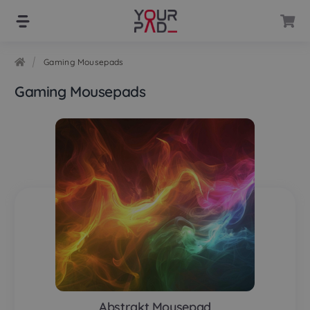
Skip
Skip
to
to
navigation
content
Gaming Mousepads
Gaming Mousepads
Abstrakt Mousepad