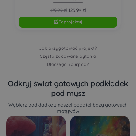
Pierwotna
Aktualna
179.99
zł
125.99
zł
cena
cena
Zaprojektuj
wynosiła:
wynosi:
179.99 zł.
125.99 zł.
Jak przygotować projekt?
Często zadawane pytania
Dlaczego Yourpad?
Odkryj świat gotowych podkładek
pod mysz
Wybierz podkładkę z naszej bogatej bazy gotowych
motywów