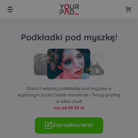
Przejdź
Przejdź
do
do
nawigacji
treści
Podkładki pod myszkę!
Stwórz własną podkładkę pod myszkę w
wybranym przez Ciebie rozmiarze i Twoją grafiką
w kilka chwil!
Już od 89,99 zł.
Zaprojektuj teraz