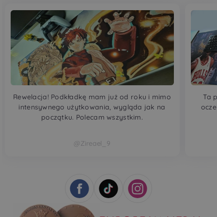
Rewelacja! Podkładkę mam już od roku i mimo
Ta p
intensywnego użytkowania, wygląda jak na
ocze
początku. Polecam wszystkim.
@Zireael_9