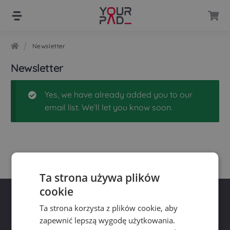
Skip
Skip
to
to
navigation
content
Newsletter
Newsletter
Yes, we have already added you to our
email list. We’ll let you know soon.
Ta strona używa plików
cookie
Ta strona korzysta z plików cookie, aby
zapewnić lepszą wygodę użytkowania.