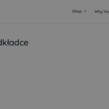
Shop
Why Yo
dkładce