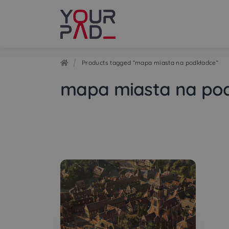
Skip
Skip
to
to
navigation
content
Products tagged “mapa miasta na podkładce”
mapa miasta na po