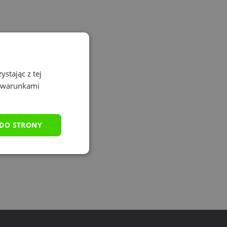
stając z tej
z warunkami
 DO STRONY