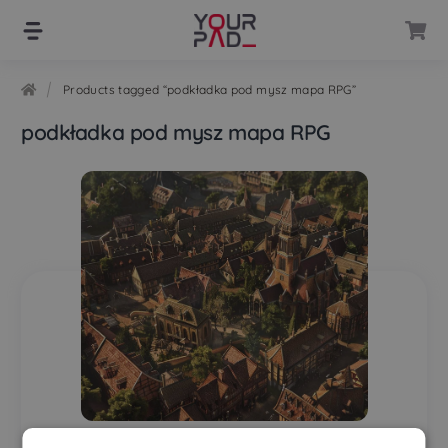
Skip
Skip
to
to
navigation
content
Products tagged “podkładka pod mysz mapa RPG”
podkładka pod mysz mapa RPG
Mousepad Map Rpg City