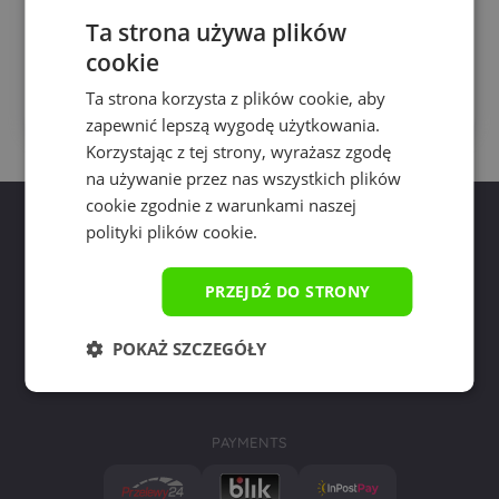
Ta strona używa plików
SALE!
cookie
Price
89.99
zł
–
125.99
zł
range:
Ta strona korzysta z plików cookie, aby
This
Choose size
89.99 zł
zapewnić lepszą wygodę użytkowania.
pro
through
has
Korzystając z tej strony, wyrażasz zgodę
125.99 zł
mult
na używanie przez nas wszystkich plików
vari
cookie zgodnie z warunkami naszej
The
polityki plików cookie.
opti
ma
be
PRZEJDŹ DO STRONY
cho
on
call
write to us
the
POKAŻ SZCZEGÓŁY
+58 55 43 530
pro
kontakt@yourpad.pl
724 990 904
pag
PAYMENTS