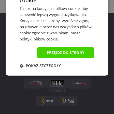
cookie
Ta strona korzysta z plików cookie, aby
zapewnić lepszą wygodę użytkowania.
Korzystając z tej strony, wyrażasz zgodę
na używanie przez nas wszystkich plików
cookie zgodnie z warunkami naszej
polityki plików cookie.
call
write to us
PRZEJDŹ DO STRONY
+58 55 43 530
kontakt@yourpad.pl
724 990 904
POKAŻ SZCZEGÓŁY
PAYMENTS
SHIPMENT