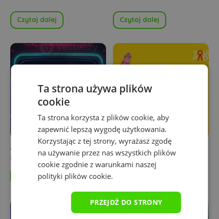
Czytaj dalej
Czytaj dalej
Ta strona używa plików
cookie
Ta strona korzysta z plików cookie, aby
zapewnić lepszą wygodę użytkowania.
Korzystając z tej strony, wyrażasz zgodę
Czyszczenie podkładki pod
Dzień Babci i Dziadka –
na używanie przez nas wszystkich plików
mysz
Wyjątkowe Pomysły na
cookie zgodnie z warunkami naszej
Ciekawy Prezent!
polityki plików cookie.
Czytaj dalej
Czytaj dalej
PRZEJDŹ DO STRONY