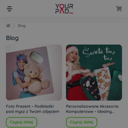
Przejdź
Przejdź
do
do
nawigacji
treści
Blog
Blog
Foto Prezent – Podkładki
Personalizowane Akcesoria
pod mysz z Twoim zdjęciem
Komputerowe – Idealny
Prezent dla Miłośnika
Technologii
Czytaj dalej
Czytaj dalej