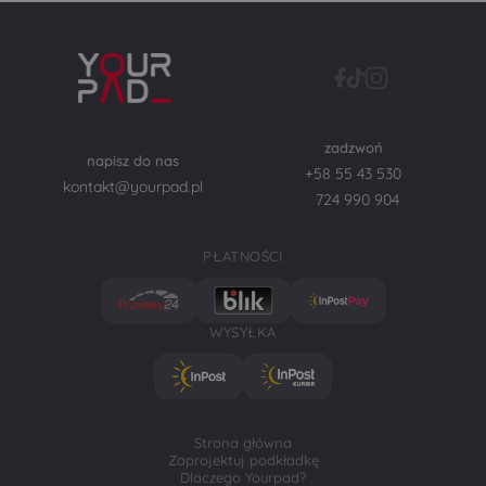
zadzwoń
napisz do nas
+58 55 43 530
kontakt@yourpad.pl
724 990 904
PŁATNOŚCI
WYSYŁKA
Strona główna
Zaprojektuj podkładkę
Dlaczego Yourpad?