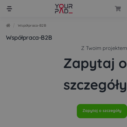
Przejdź
Przejdź
do
do
nawigacji
treści
Współpraca-B2B
Współpraca-B2B
Z Twoim projektem
Zapytaj o
szczegóły
Zapytaj o szczegóły