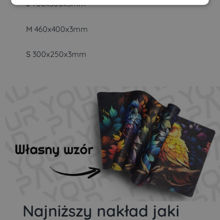
L
780x300x3mm
M
460x400x3mm
S
300x250x3mm
Najniższy nakład jaki