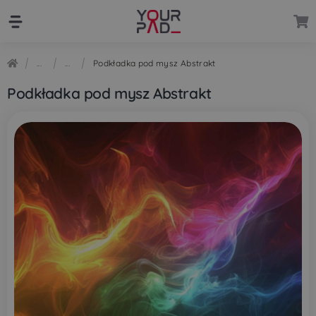
Przejdź
Przejdź
do
do
nawigacji
treści
Podkładka pod mysz Abstrakt
Podkładka pod mysz Abstrakt