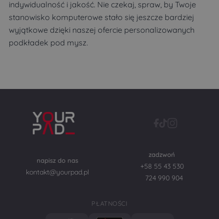
indywidualność i jakość. Nie czekaj, spraw, by Twoje
stanowisko komputerowe stało się jeszcze bardziej
wyjątkowe dzięki naszej ofercie personalizowanych
podkładek pod mysz.
zadzwoń
napisz do nas
+58 55 43 530
kontakt@yourpad.pl
724 990 904
PŁATNOŚCI