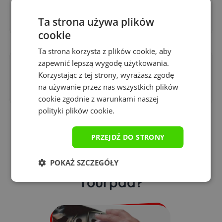
3 mm
Ta strona używa plików
cookie
Ta strona korzysta z plików cookie, aby
zapewnić lepszą wygodę użytkowania.
Technologia druku
Korzystając z tej strony, wyrażasz zgodę
sublimacja
na używanie przez nas wszystkich plików
cookie zgodnie z warunkami naszej
polityki plików cookie.
PRZEJDŹ DO STRONY
Dlaczego warto kupić
podkładkę gamingową
POKAŻ SZCZEGÓŁY
Yourpad?