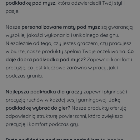
podkładkę pod mysz
, która odzwierciedli Twój styl i
pasje.
Nasze
personalizowane maty pod mysz
są gwarancją
wysokiej jakości wykonania i unikalnego designu.
Niezależnie od tego, czy jesteś graczem, czy pracujesz
w biurze, nasze produkty spełnią Twoje oczekiwania.
Co
daje dobra podkładka pod mysz?
Zapewnia komfort i
precyzję, co jest kluczowe zarówno w pracy, jak i
podczas grania.
Najlepsza podkładka dla graczy
zapewni płynność i
precyzję ruchów w każdej sesji gamingowej.
Jaką
podkładkę wybrać do gier?
Nasze produkty oferują
odpowiednią strukturę powierzchni, która zwiększa
precyzję i komfort podczas gry.
Duża podkładka pod mysz z nadrukiem
to idealne