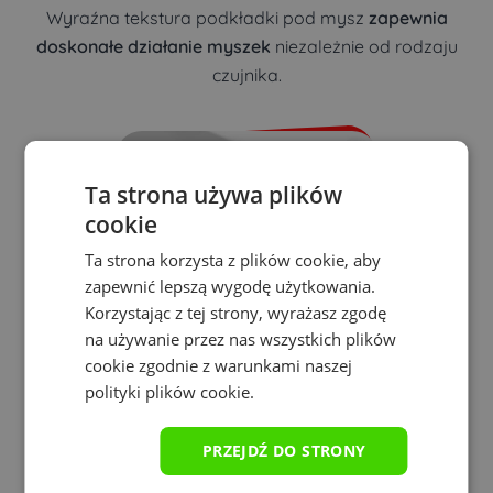
Wyraźna tekstura podkładki pod mysz
zapewnia
doskonałe działanie myszek
niezależnie od rodzaju
czujnika.
Ta strona używa plików
cookie
Ta strona korzysta z plików cookie, aby
zapewnić lepszą wygodę użytkowania.
Korzystając z tej strony, wyrażasz zgodę
na używanie przez nas wszystkich plików
cookie zgodnie z warunkami naszej
polityki plików cookie.
Antypoślizgowy spód
Gumowy spód podkładki pod myszkę zapewnia
PRZEJDŹ DO STRONY
stabilność i pewność podczas użytkowania, eliminując