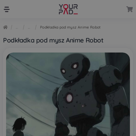
Przejdź
Przejdź
do
do
nawigacji
treści
Podkładka pod mysz Anime Robot
Podkładka pod mysz Anime Robot