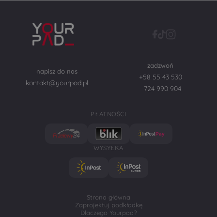
zadzwoń
napisz do nas
+58 55 43 530
kontakt@yourpad.pl
724 990 904
PŁATNOŚCI
WYSYŁKA
Strona główna
Zaprojektuj podkładkę
Dlaczego Yourpad?