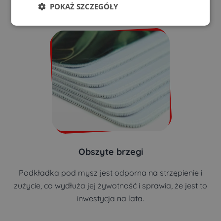
niechciane przesunięcia w kluczowych momentach.
POKAŻ SZCZEGÓŁY
Obszyte brzegi
Podkładka pod mysz jest odporna na strzępienie i
zużycie, co wydłuża jej żywotność i sprawia, że jest to
inwestycja na lata.