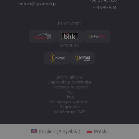
+58 55 43 530
kontakt@yourpad.pl
724 990 904
PŁATNOŚCI
WYSYŁKA
Strona główna
Zaprojektuj podkładkę
Dlaczego Yourpad?
FAQ
Blog
Polityka prywatności
Regulamin
Współpraca-B2B
English
(
Angielski
)
Polski