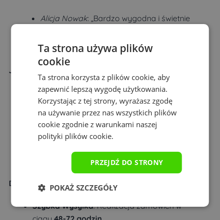
Alicja Nowak
: „Bardzo wygodna i świetnie
wykonana. Idealna do pracy i gier.”
Ta strona używa plików
cookie
Jak Zamówić?
Ta strona korzysta z plików cookie, aby
zapewnić lepszą wygodę użytkowania.
Wybierz rozmiar podkładki.
Korzystając z tej strony, wyrażasz zgodę
na używanie przez nas wszystkich plików
Dodaj produkt do koszyka.
cookie zgodnie z warunkami naszej
polityki plików cookie.
Przejdź do płatności i dokończ zamówienie.
PRZEJDŹ DO STRONY
Dlaczego Warto Kupić u Nas?
POKAŻ SZCZEGÓŁY
Szybka Wysyłka
: Realizacja zamówień w
ciągu
48-72 godzin
.