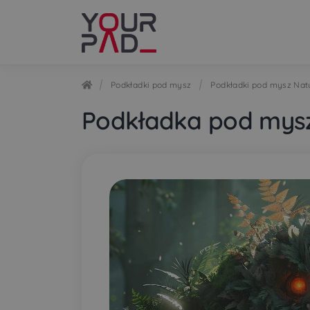
Przejdź
Przejdź
do
do
nawigacji
treści
Podkładki pod mysz
Podkładki pod mysz Nat
Podkładka pod mysz