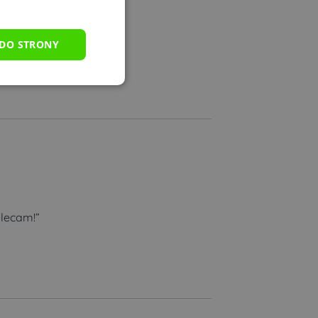
 DO STRONY
olecam!”