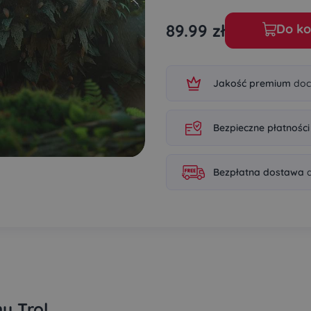
89.99
zł
Do ko
Jakość premium
doc
Bezpieczne płatności
Bezpłatna dostawa
d
y Trol