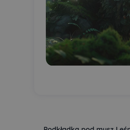
Podkładka pod mysz Leśn