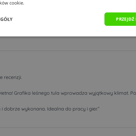
ików cookie.
 od rozmiaru).
EGÓŁY
PRZEJDŹ
ka w 24-48 godzin.
e recenzji.
świetna! Grafika leśnego tula wprowadza wyjątkowy klimat. P
i dobrze wykonana. Idealna do pracy i gier.”