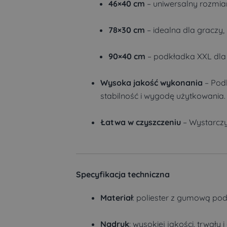
46×40 cm
– uniwersalny rozmiar 
78×30 cm
– idealna dla graczy, 
90×40 cm
– podkładka XXL dl
Wysoka jakość wykonania
– Pod
stabilność i wygodę użytkowania.
Łatwa w czyszczeniu
– Wystarczy 
Specyfikacja techniczna
Materiał
: poliester z gumową po
Nadruk
: wysokiej jakości, trwały 