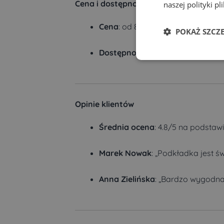
Cena i dostępność:
naszej polityki pl
Cena
: od 89,99 PLN (w zależności
POKAŻ SZCZ
Dostępność
: W magazynie, wysył
Opinie klientów
Średnia ocena
: 4.8/5 na podstawi
Marek Nowak
: „Podkładka jest 
Anna Zielińska
: „Bardzo wygodna 