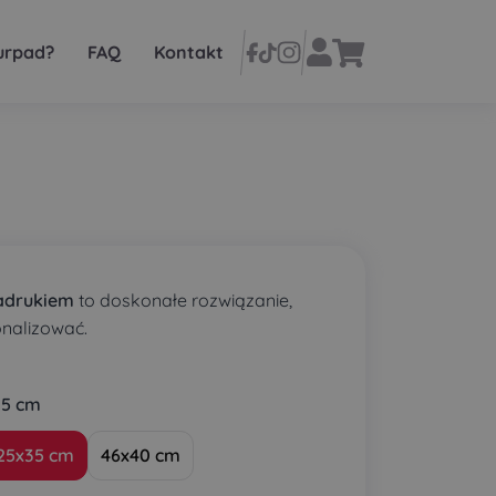
urpad?
FAQ
Kontakt
adrukiem
to doskonałe rozwiązanie,
onalizować.
35 cm
25x35 cm
46x40 cm