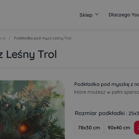
Dlaczego Yo
Sklep
ura
Podkładka pod mysz Leśny Trol
 Leśny Trol
Podkładka pod myszkę z n
które możesz w pełni spers
Rozmiar podkładki
: 25x
78x30 cm
90x40 cm