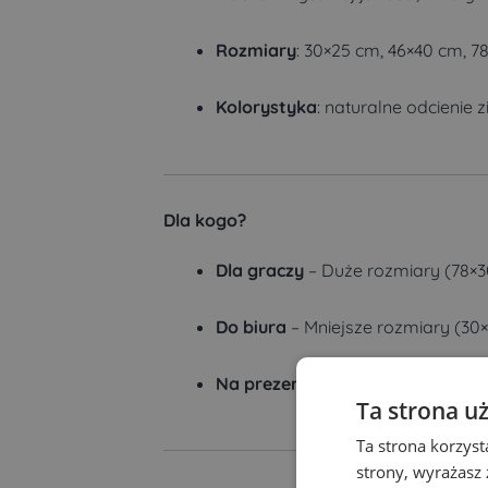
Rozmiary
: 30×25 cm, 46×40 cm, 7
Kolorystyka
: naturalne odcienie 
Dla kogo?
Dla graczy
– Duże rozmiary (78×
Do biura
– Mniejsze rozmiary (30×
Na prezent
– Oryginalny i stylow
Ta strona u
Ta strona korzyst
strony, wyrażasz