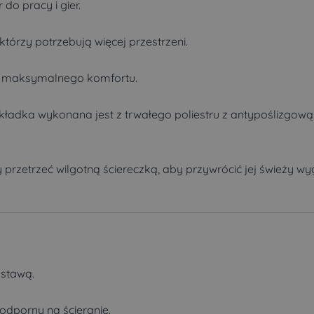
do pracy i gier.
którzy potrzebują więcej przestrzeni.
a maksymalnego komfortu.
kładka wykonana jest z trwałego poliestru z antypoślizgo
przetrzeć wilgotną ściereczką, aby przywrócić jej świeży wy
dstawą.
i odporny na ścieranie.