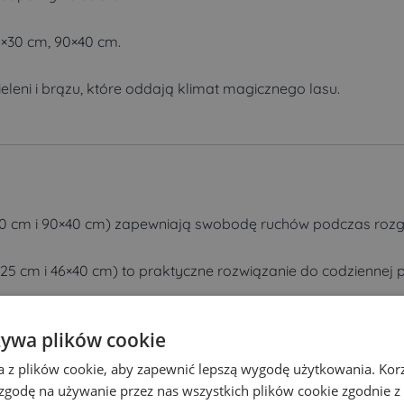
8×30 cm, 90×40 cm.
zieleni i brązu, które oddają klimat magicznego lasu.
30 cm i 90×40 cm) zapewniają swobodę ruchów podczas roz
25 cm i 46×40 cm) to praktyczne rozwiązanie do codziennej p
y pomysł na prezent dla miłośników fantastyki.
żywa plików cookie
a z plików cookie, aby zapewnić lepszą wygodę użytkowania. Korzy
 zgodę na używanie przez nas wszystkich plików cookie zgodnie 