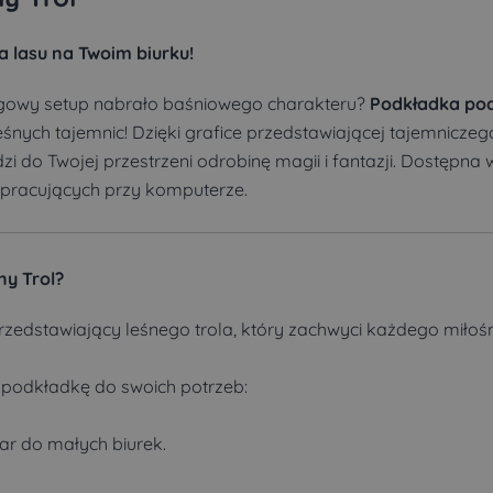
 lasu na Twoim biurku!
ngowy setup nabrało baśniowego charakteru?
Podkładka pod
śnych tajemnic! Dzięki grafice przedstawiającej tajemniczego
i do Twojej przestrzeni odrobinę magii i fantazji. Dostępna 
 pracujących przy komputerze.
ny Trol?
rzedstawiający leśnego trola, który zachwyci każdego miłoś
podkładkę do swoich potrzeb:
r do małych biurek.