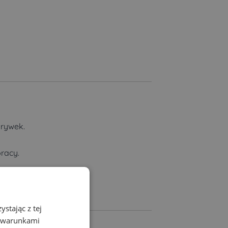
grywek.
racy.
stając z tej
z warunkami