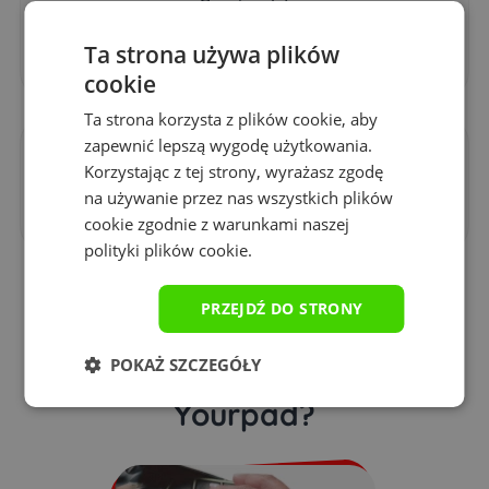
Grubość
3 mm
Ta strona używa plików
cookie
Ta strona korzysta z plików cookie, aby
zapewnić lepszą wygodę użytkowania.
Technologia druku
Korzystając z tej strony, wyrażasz zgodę
sublimacja
na używanie przez nas wszystkich plików
cookie zgodnie z warunkami naszej
polityki plików cookie.
PRZEJDŹ DO STRONY
Dlaczego warto kupić
POKAŻ SZCZEGÓŁY
podkładkę gamingową
Yourpad?