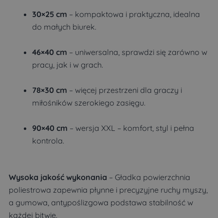
30×25 cm
– kompaktowa i praktyczna, idealna
do małych biurek.
46×40 cm
– uniwersalna, sprawdzi się zarówno w
pracy, jak i w grach.
78×30 cm
– więcej przestrzeni dla graczy i
miłośników szerokiego zasięgu.
90×40 cm
– wersja XXL – komfort, styl i pełna
kontrola.
Wysoka jakość wykonania
– Gładka powierzchnia
poliestrowa zapewnia płynne i precyzyjne ruchy myszy,
a gumowa, antypoślizgowa podstawa stabilność w
każdej bitwie.