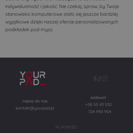
indywidualność i jakość. Nie czekaj, spraw, by Twoje
stanowisko komputerowe stało się jeszcze bardziej
wyjątkowe dzięki naszej ofercie personalizowanych
podkładek pod mysz.
zadzwoń
napisz do nas
+58 55 43 530
kontakt@yourpad.pl
724 990 904
PŁATNOŚCI