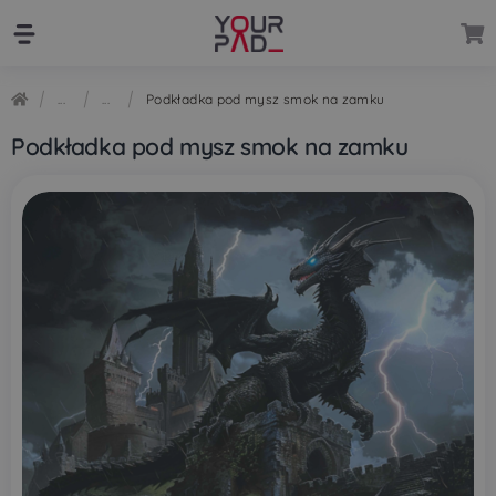
Przejdź
Przejdź
do
do
nawigacji
treści
Podkładka pod mysz smok na zamku
Podkładka pod mysz smok na zamku