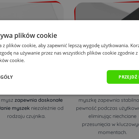
żywa plików cookie
a z plików cookie, aby zapewnić lepszą wygodę użytkowania. Korzy
 zgodę na używanie przez nas wszystkich plików cookie zgodnie 
ików cookie.
EGÓŁY
PRZEJDŹ
Precyzja grania
Antypoślizgowy spó
raźna tekstura podkładki
Gumowy spód podkładki 
 mysz
zapewnia doskonałe
myszkę zapewnia stabilno
łanie myszek
niezależnie od
pewność podczas użytkowa
rodzaju czujnika.
eliminując niechciane
przesunięcia w kluczowy
momentach.