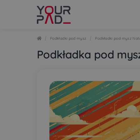
Przejdź
Przejdź
do
do
nawigacji
treści
Podkładki pod mysz
Podkładki pod mysz Nat
Podkładka pod mysz