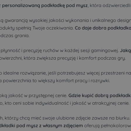
z
personalizowaną podkładkę pod mysz
, która odzwierciedli 
ą gwarancją wysokiej jakości wykonania i unikalnego designu
rodukty spełnią Twoje oczekiwania.
Co daje dobra podkładk
odczas grania.
płynność i precyzję ruchów w każdej sesji gamingowej.
Jaką
wierzchni, która zwiększa precyzję i komfort podczas gry.
o idealne rozwiązanie, jeśli potrzebujesz więcej przestrzeni n
 powierzchnia to większy komfort pracy i rozrywki.
oką jakość w przystępnej cenie.
Gdzie kupić dobrą podkładk
 kto ceni sobie indywidualność i jakość w atrakcyjnej cenie.
ch, którzy chcą mieć swoje ulubione zdjęcie zawsze na biurku
dkładki pod mysz z własnym zdjęciem
oferują pełnokolorow