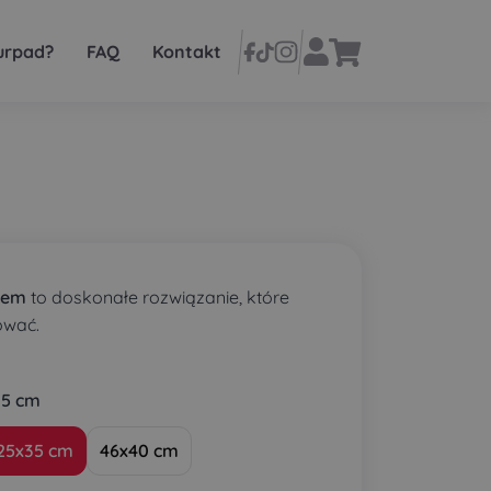
urpad?
FAQ
Kontakt
iem
to doskonałe rozwiązanie, które
ować.
35 cm
25x35 cm
46x40 cm