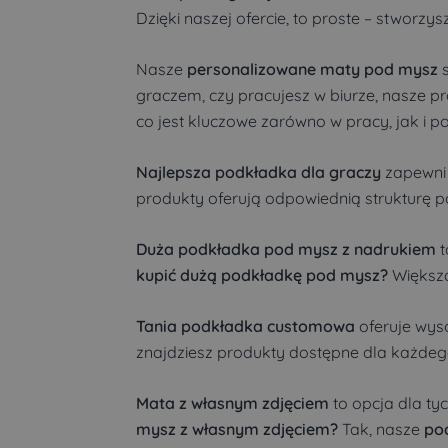
Dzięki naszej ofercie, to proste – stworzys
Nasze
personalizowane maty pod mysz
s
graczem, czy pracujesz w biurze, nasze p
co jest kluczowe zarówno w pracy, jak i p
Najlepsza podkładka dla graczy
zapewni 
produkty oferują odpowiednią strukturę po
Duża podkładka pod mysz z nadrukiem
t
kupić dużą podkładkę pod mysz?
Większa
Tania podkładka customowa
oferuje wys
znajdziesz produkty dostępne dla każdego,
Mata z własnym zdjęciem
to opcja dla ty
mysz z własnym zdjęciem?
Tak, nasze
po