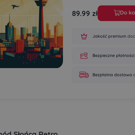
89.99
zł
Do ko
Jakość premium
doc
Bezpieczne płatności
Bezpłatna dostawa
d
ód Słońca Retro