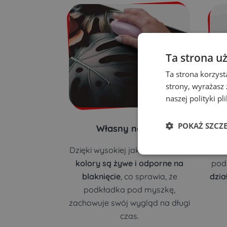
Ta strona u
Ta strona korzyst
strony, wyrażasz
naszej polityki pl
POKAŻ SZCZ
Własny nadruk
Dzięki wysokiej jakości nadruku,
Wy
kolory są żywe i odporne na
pod
blaknięcie
, co sprawia, że
dzia
podkładka pod myszkę,
zachowuje swój wygląd na długi
czas.