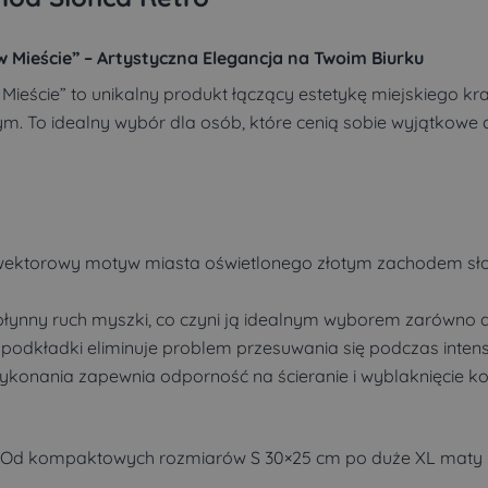
Mieście” – Artystyczna Elegancja na Twoim Biurku
ieście” to unikalny produkt łączący estetykę miejskiego k
. To idealny wybór dla osób, które cenią sobie wyjątkowe a
wektorowy motyw miasta oświetlonego złotym zachodem sł
ynny ruch myszki, co czyni ją idealnym wyborem zarówno dla
 podkładki eliminuje problem przesuwania się podczas inten
konania zapewnia odporność na ścieranie i wyblaknięcie ko
. Od kompaktowych rozmiarów S 30×25 cm po duże XL maty