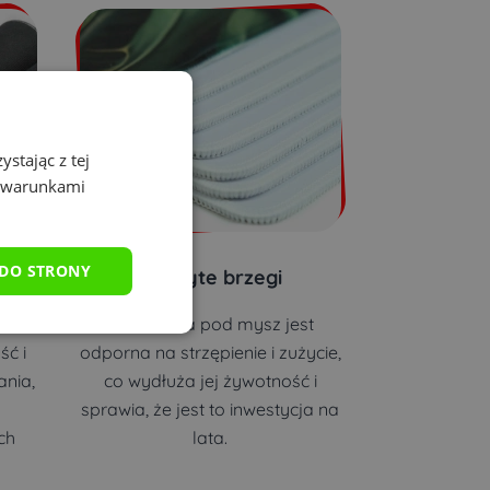
stając z tej
z warunkami
 DO STRONY
d
Obszyte brzegi
pod
Podkładka pod mysz jest
ść i
odporna na strzępienie i zużycie,
nia,
co wydłuża jej żywotność i
sprawia, że jest to inwestycja na
ch
lata.