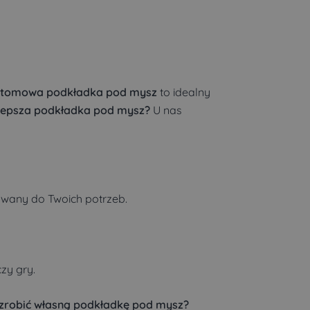
ustomowa podkładka pod mysz
to idealny
jlepsza podkładka pod mysz?
U nas
owany do Twoich potrzeb.
zy gry.
zrobić własną podkładkę pod mysz?