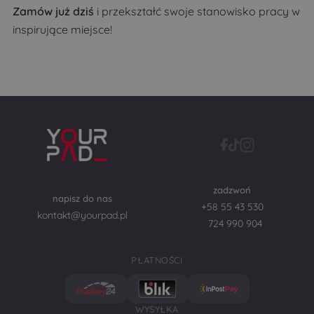
Zamów już dziś
i przekształć swoje stanowisko pracy w
inspirujące miejsce!
zadzwoń
napisz do nas
+58 55 43 530
kontakt@yourpad.pl
724 990 904
PŁATNOŚCI
WYSYŁKA