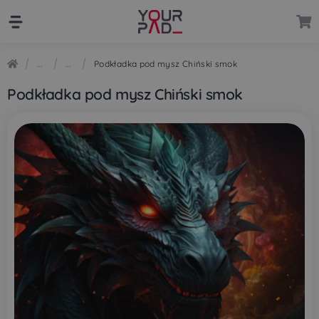
Przejdź
Przejdź
do
do
nawigacji
treści
Podkładka pod mysz Chiński smok
Podkładka pod mysz Chiński smok