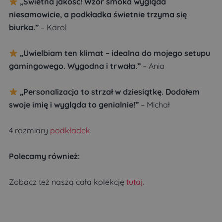
„Świetna jakość! Wzór smoka wygląda
niesamowicie, a podkładka świetnie trzyma się
biurka.”
– Karol
„Uwielbiam ten klimat – idealna do mojego setupu
gamingowego. Wygodna i trwała.”
– Ania
„Personalizacja to strzał w dziesiątkę. Dodałem
swoje imię i wygląda to genialnie!”
– Michał
4 rozmiary
podkładek
.
Polecamy również:
Zobacz też naszą całą kolekcję
tutaj.