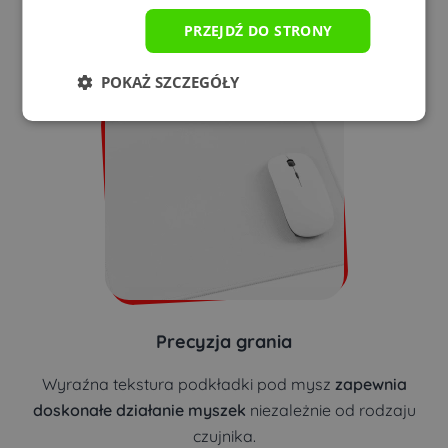
odporne na blaknięcie
, co sprawia, że podkładka pod
PRZEJDŹ DO STRONY
myszkę, zachowuje swój wygląd na długi czas.
POKAŻ SZCZEGÓŁY
Precyzja grania
Wyraźna tekstura podkładki pod mysz
zapewnia
doskonałe działanie myszek
niezależnie od rodzaju
czujnika.