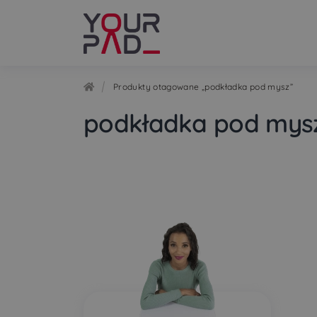
Przejdź
Przejdź
do
do
nawigacji
treści
Produkty otagowane „podkładka pod mysz”
podkładka pod mys