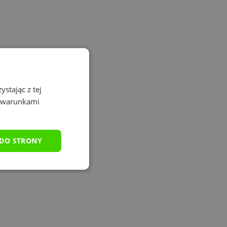
stając z tej
z warunkami
 DO STRONY