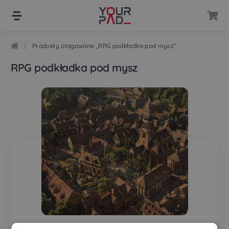
Przejdź
Przejdź
do
do
nawigacji
treści
Produkty otagowane „RPG podkładka pod mysz”
RPG podkładka pod mysz
Podkładka pod mysz mapa rpg miasto