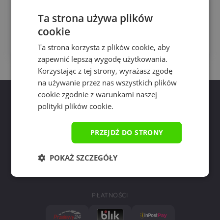
PROMOCJA!
Ta strona używa plików
cookie
Zakres
89.99
zł
–
125.99
zł
cen:
Ten
Ta strona korzysta z plików cookie, aby
Wybierz rozmiar
od
pro
zapewnić lepszą wygodę użytkowania.
89.99 zł
ma
Korzystając z tej strony, wyrażasz zgodę
do
wiel
125.99 zł
na używanie przez nas wszystkich plików
wari
cookie zgodnie z warunkami naszej
Opc
moż
polityki plików cookie.
wyb
na
PRZEJDŹ DO STRONY
stro
pro
zadzwoń
napisz do nas
POKAŻ SZCZEGÓŁY
+58 55 43 530
kontakt@yourpad.pl
724 990 904
PŁATNOŚCI