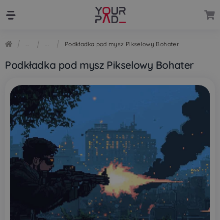
Przejdź
Przejdź
do
do
nawigacji
treści
Podkładka pod mysz Pikselowy Bohater
Podkładka pod mysz Pikselowy Bohater