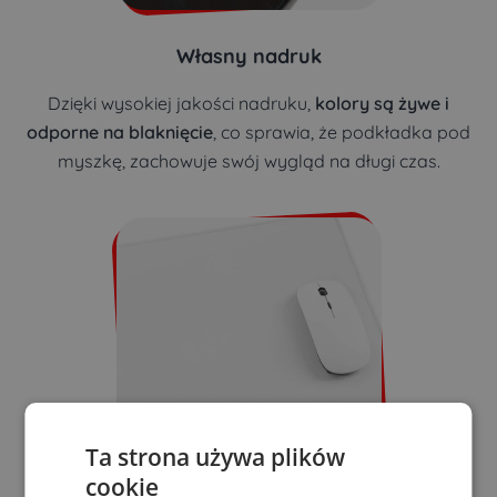
Własny nadruk
Dzięki wysokiej jakości nadruku,
kolory są żywe i
odporne na blaknięcie
, co sprawia, że podkładka pod
myszkę, zachowuje swój wygląd na długi czas.
Ta strona używa plików
cookie
Precyzja grania