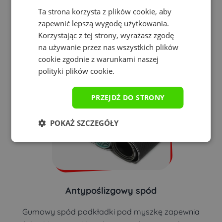
Ta strona korzysta z plików cookie, aby
Wyraźna tekstura podkładki pod mysz
zapewnia
zapewnić lepszą wygodę użytkowania.
doskonałe działanie myszek
niezależnie od rodzaju
Korzystając z tej strony, wyrażasz zgodę
czujnika.
na używanie przez nas wszystkich plików
cookie zgodnie z warunkami naszej
polityki plików cookie.
PRZEJDŹ DO STRONY
POKAŻ SZCZEGÓŁY
Antypoślizgowy spód
Gumowy spód podkładki pod myszkę zapewnia