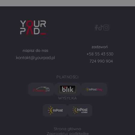
zadzwoń
napisz do nas
+58 55 43 530
kontakt@yourpad.pl
724 990 904
PŁATNOŚCI
WYSYŁKA
Strona główna
Zaprojektuj podkładkę