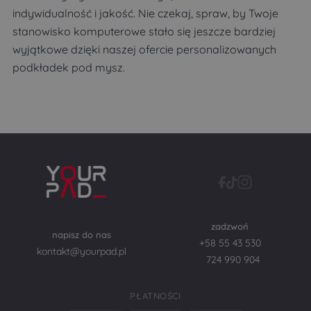
indywidualność i jakość. Nie czekaj, spraw, by Twoje
stanowisko komputerowe stało się jeszcze bardziej
wyjątkowe dzięki naszej ofercie personalizowanych
podkładek pod mysz.
zadzwoń
napisz do nas
+58 55 43 530
kontakt@yourpad.pl
724 990 904
PŁATNOŚCI