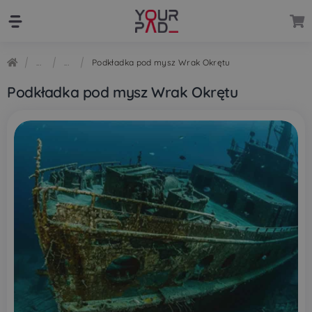
Przejdź
Przejdź
do
do
nawigacji
treści
Podkładka pod mysz Wrak Okrętu
Podkładka pod mysz Wrak Okrętu