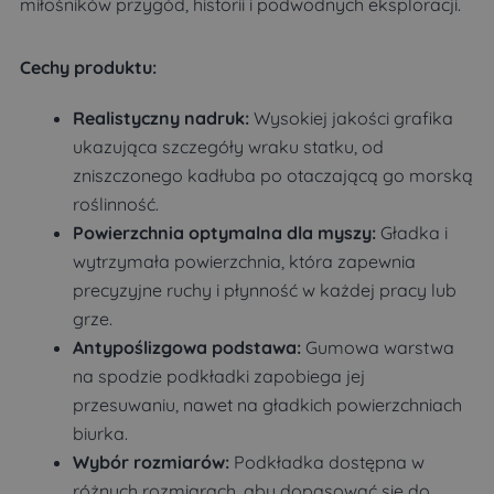
miłośników przygód, historii i podwodnych eksploracji.
Cechy produktu:
Realistyczny nadruk:
Wysokiej jakości grafika
ukazująca szczegóły wraku statku, od
zniszczonego kadłuba po otaczającą go morską
roślinność.
Powierzchnia optymalna dla myszy:
Gładka i
wytrzymała powierzchnia, która zapewnia
precyzyjne ruchy i płynność w każdej pracy lub
grze.
Antypoślizgowa podstawa:
Gumowa warstwa
na spodzie podkładki zapobiega jej
przesuwaniu, nawet na gładkich powierzchniach
biurka.
Wybór rozmiarów:
Podkładka dostępna w
różnych rozmiarach, aby dopasować się do